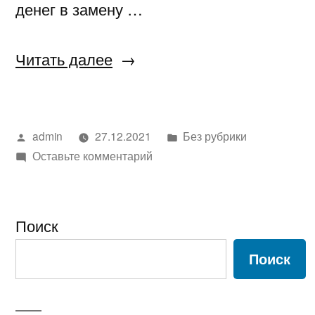
денег в замену …
«Как
Читать далее
сэкономить
на
Написано
Написано
admin
27.12.2021
Без рубрики
чернилах
автором
к
в
Оставьте комментарий
для
Как
принтера!»
сэкономить
на
Поиск
чернилах
для
Поиск
принтера!